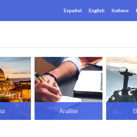
Español
English
Italiano
ma
Análise
B