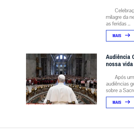
Celebraç
milagre da ne
as feridas ...
MAIS
Audiência G
nossa vida 
Após um 
audiências g
sobre a Sacr
MAIS