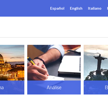
Español
English
Italiano
ma
Análise
B