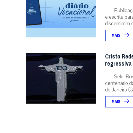
Publicaç
e escrita pa
discernirem o.
MAIS
Cristo Red
regressiva
Selo ‘Ru
centenário d
de Janeiro (31
MAIS