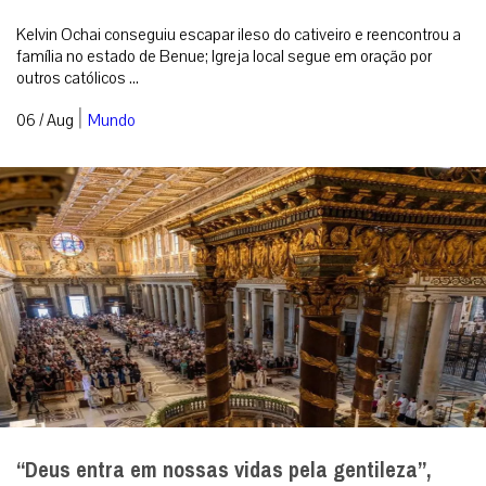
Kelvin Ochai conseguiu escapar ileso do cativeiro e reencontrou a
família no estado de Benue; Igreja local segue em oração por
outros católicos ...
|
06 / Aug
Mundo
“Deus entra em nossas vidas pela gentileza”,