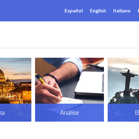
Español
English
Italiano
ma
Análise
B