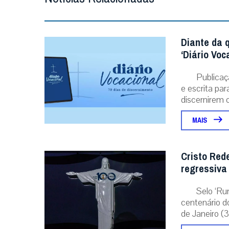
Diante da 
‘Diário Voc
Publicaç
e escrita pa
discernirem o.
MAIS
Cristo Red
regressiva
Selo ‘Ru
centenário d
de Janeiro (31