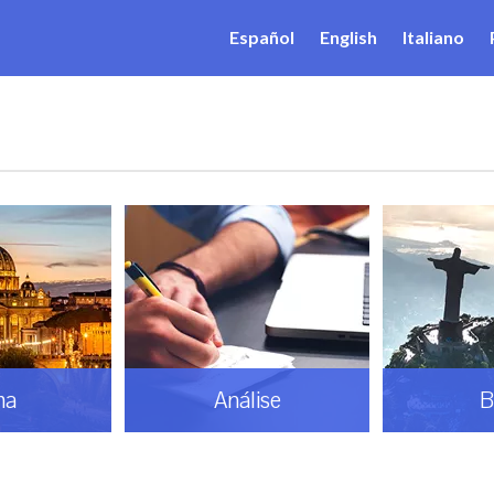
Español
English
Italiano
ma
Análise
B