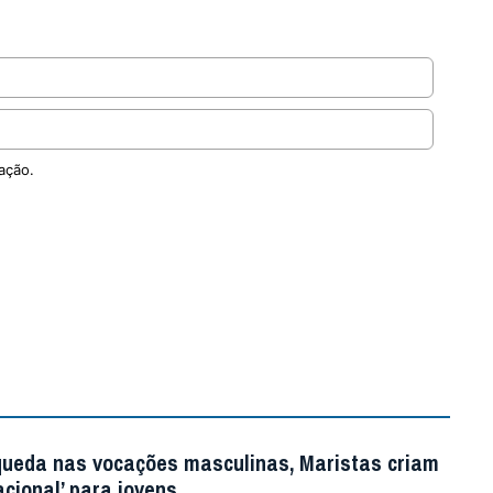
ação.
queda nas vocações masculinas, Maristas criam
acional’ para jovens