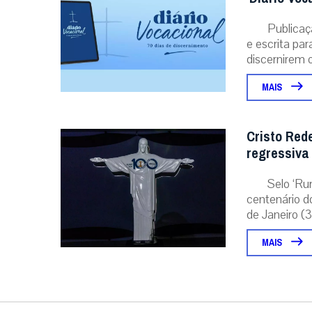
Publicaç
e escrita pa
discernirem o.
MAIS
Cristo Red
regressiva
Selo ‘Ru
centenário d
de Janeiro (31
MAIS