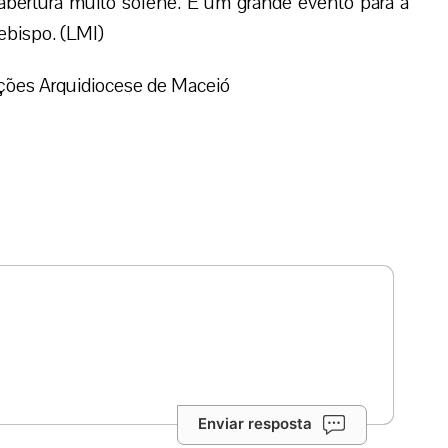
abertura muito solene. É um grande evento para a
cebispo. (LMI)
ções Arquidiocese de Maceió
Enviar resposta