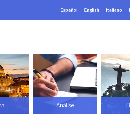
Español
English
Italiano
ma
Análise
B