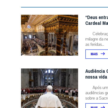
“Deus entr
Cardeal Ma
Celebraç
milagre da ne
as feridas...
MAIS
Audiência G
nossa vida 
Após um 
audiências g
sobre a Sacr
MAIS