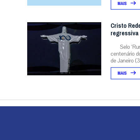
MAIS
Cristo Red
regressiva
Selo ‘Ru
centenário d
de Janeiro (31
MAIS