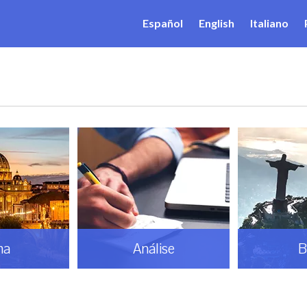
Español
English
Italiano
ma
Análise
B