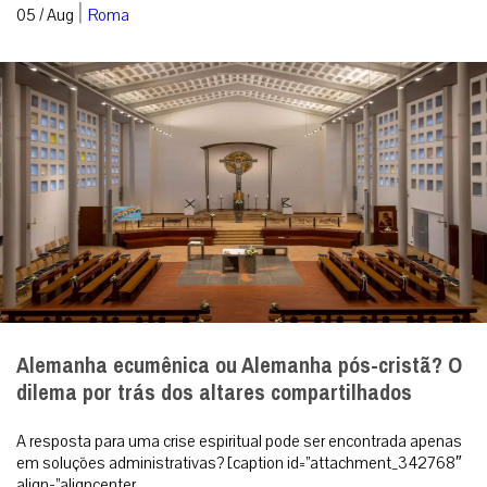
|
05 / Aug
Roma
Alemanha ecumênica ou Alemanha pós-cristã? O
dilema por trás dos altares compartilhados
A resposta para uma crise espiritual pode ser encontrada apenas
em soluções administrativas? [caption id=”attachment_342768″
align=”aligncenter...