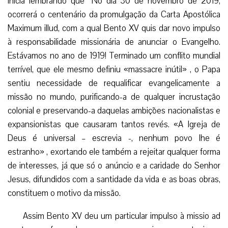
inicia lembrando que “No dia 30 de novembro de 2019,
ocorrerá o centenário da promulgação da Carta Apostólica
Maximum illud, com a qual Bento XV quis dar novo impulso
à responsabilidade missionária de anunciar o Evangelho.
Estávamos no ano de 1919! Terminado um conflito mundial
terrível, que ele mesmo definiu «massacre inútil» , o Papa
sentiu necessidade de requalificar evangelicamente a
missão no mundo, purificando-a de qualquer incrustação
colonial e preservando-a daquelas ambições nacionalistas e
expansionistas que causaram tantos revés. «A Igreja de
Deus é universal – escrevia -, nenhum povo lhe é
estranho» , exortando ele também a rejeitar qualquer forma
de interesses, já que só o anúncio e a caridade do Senhor
Jesus, difundidos com a santidade da vida e as boas obras,
constituem o motivo da missão.
Assim Bento XV deu um particular impulso à missio ad