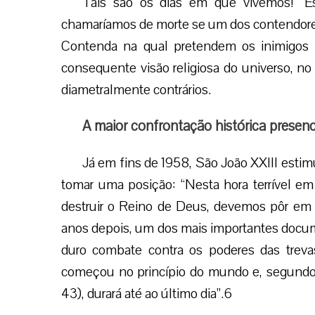
Tais são os dias em que vivemos! “
chamaríamos de morte se um dos contendores n
Contenda na qual pretendem os inimigos da
consequente visão religiosa do universo, no 
diametralmente contrários.
A maior confrontação histórica presen
Já em fins de 1958, São João XXIII estimu
tomar uma posição: “Nesta hora terrível em
destruir o Reino de Deus, devemos pôr em 
anos depois, um dos mais importantes docume
duro combate contra os poderes das trevas
começou no princípio do mundo e, segundo a
43), durará até ao último dia”.6