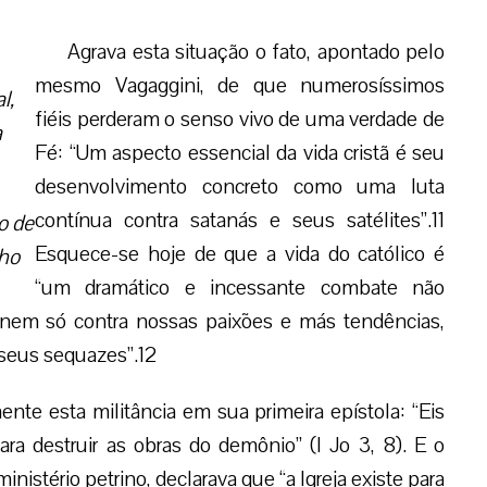
Agrava esta situação o fato, apontado pelo
mesmo Vagaggini, de que numerosíssimos
fiéis perderam o senso vivo de uma verdade de
Fé: “Um aspecto essencial da vida cristã é seu
desenvolvimento concreto como uma luta
contínua contra satanás e seus satélites”.11
Esquece-se hoje de que a vida do católico é
“um dramático e incessante combate não
apenas contra o mal abstrato e impessoal, nem
só contra nossas paixões e más tendências,
senão, em última análise, contra o maligno e
seus sequazes”.12
O Discípulo Amado menciona