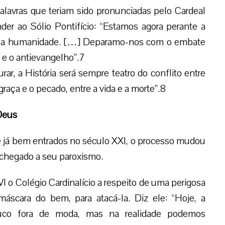
alavras que teriam sido pronunciadas pelo Cardeal
er ao Sólio Pontifício: “Estamos agora perante a
 pela humanidade. […] Deparamo-nos com o embate
ho e o antievangelho”.7
r, a História será sempre teatro do conflito entre
graça e o pecado, entre a vida e a morte”.8
 Deus
 e já bem entrados no século XXI, o processo mudou
 chegado a seu paroxismo.
I o Colégio Cardinalício a respeito de uma perigosa
 máscara do bem, para atacá-la. Diz ele: “Hoje, a
ouco fora de moda, mas na realidade podemos