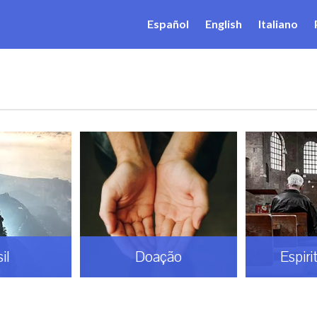
Español
English
Italiano
il
Doação
Espiri