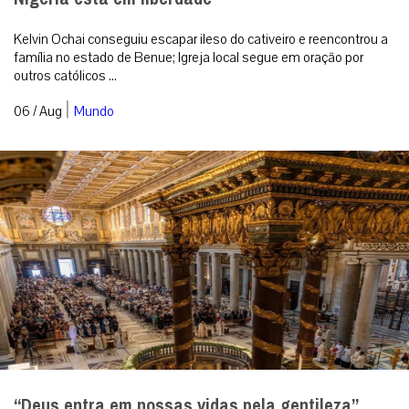
Kelvin Ochai conseguiu escapar ileso do cativeiro e reencontrou a
família no estado de Benue; Igreja local segue em oração por
outros católicos ...
|
06 / Aug
Mundo
“Deus entra em nossas vidas pela gentileza”,