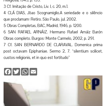
Religiosa, 1943, p. 153.
3 Cf. Imitação de Cristo, Liv. I, c. 20, m.1.
4 CLÁ DIAS, Jõao Scognamiglio.A seriedade e o silêncio
que proclamam: Retiro. São Paulo, jul. 2002.
5 Obras Completas, BAC, Madrid, 1946, p. 1200.
6 SAN RAFAEL ARNÁIZ. Hermano Rafael Arnáiz Barón
Obras completo. Burgos: Monte Carmelo, 2002, p. 291.
7 Cf. SAN BERNARDO DE CLARAVAL. Domenica prima
post octavam Epiphaniae. Sermo 2, 7. “silentium scilicet,
custos religionis, et in quo est fortitudo”
Facebook
Twitter
WhatsApp
Email