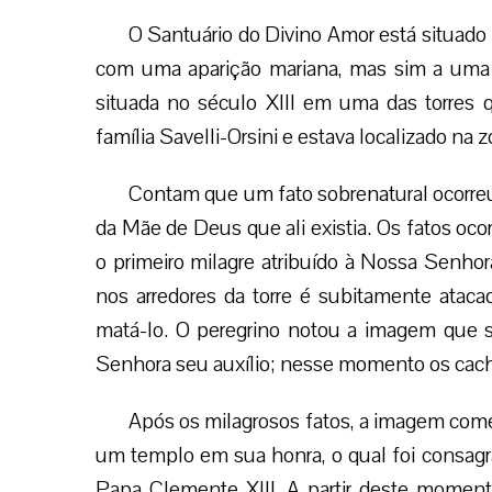
O Santuário do Divino Amor está situado 
com uma aparição mariana, mas sim a uma
situada no século XIII em uma das torres q
família Savelli-Orsini e estava localizado na
Contam que um fato sobrenatural ocorreu
da Mãe de Deus que ali existia. Os fatos oc
o primeiro milagre atribuído à Nossa Senho
nos arredores da torre é subitamente ata
matá-lo. O peregrino notou a imagem que s
Senhora seu auxílio; nesse momento os cacho
Após os milagrosos fatos, a imagem com
um templo em sua honra, o qual foi consagr
Papa Clemente XIII. A partir deste momento