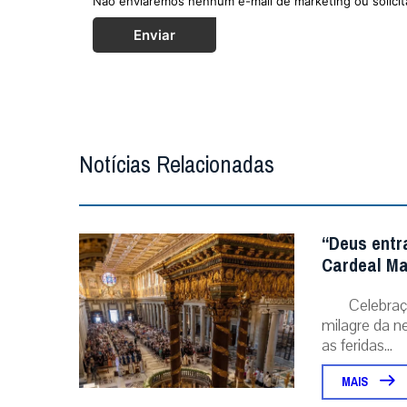
Não enviaremos nenhum e-mail de marketing ou solicit
Enviar
Notícias Relacionadas
“Deus entr
Cardeal Ma
Celebraç
milagre da ne
as feridas...
MAIS