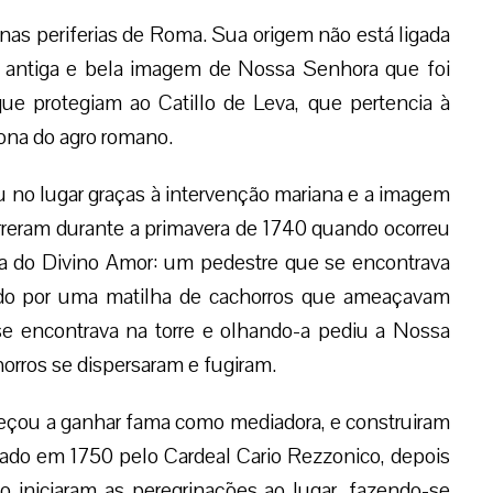
nas periferias de Roma. Sua origem não está ligada
 antiga e bela imagem de Nossa Senhora que foi
ue protegiam ao Catillo de Leva, que pertencia à
 zona do agro romano.
 no lugar graças à intervenção mariana e a imagem
orreram durante a primavera de 1740 quando ocorreu
ra do Divino Amor: um pedestre que se encontrava
cado por uma matilha de cachorros que ameaçavam
e encontrava na torre e olhando-a pediu a Nossa
rros se dispersaram e fugiram.
eçou a ganhar fama como mediadora, e construiram
ado em 1750 pelo Cardeal Cario Rezzonico, depois
 iniciaram as peregrinações ao lugar, fazendo-se