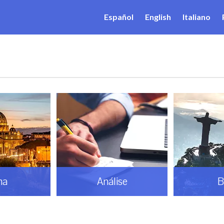
Español
English
Italiano
ma
Análise
B