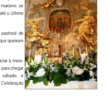
o mariano se
até o último
 pastoral de
 que queiram
iciar à meia-
, para chegar
 sábado, e
 Celebração