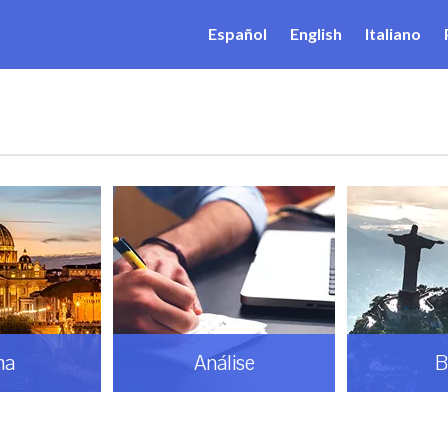
Español
English
Italiano
ma
Análise
B