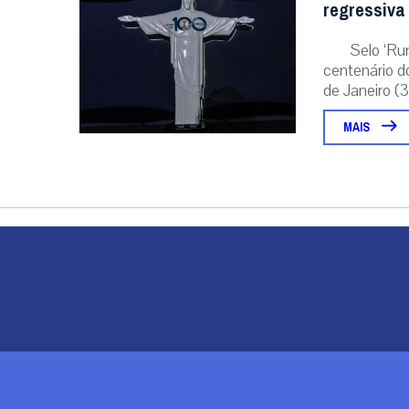
regressiva
Selo ‘Ru
centenário d
de Janeiro (31
MAIS