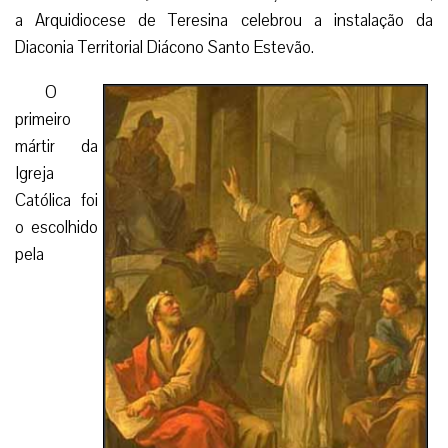
a Arquidiocese de Teresina celebrou a instalação da
Diaconia Territorial Diácono Santo Estevão.
O
primeiro
mártir da
Igreja
Católica foi
o escolhido
pela