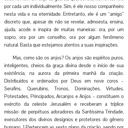
por cada um individualmente. Sim, é ele nosso companheiro
nesta vida e na eternidade. Entretanto, ele é um “amigo”
discreto que, apesar de não se revelar, admoesta, ensina,
ajuda, acode e inspira de muitas maneiras: ora, por um
sopro, ora por um conselho, ora por algum fenômeno
natural. Basta que estejamos atentos a suas inspirações.
Mas, como são os anjos? Os anjos são espíritos puros,
inteligentes, cheios da graça divina desde o início de sua
existência, na aurora da primeira manhã da criação.
Distribuídos e ordenados por Deus em nove coros –
Serafins, Querubins, Tronos, Dominações, Virtudes,
Potestades, Principados, Arcanjos e Anjos – constituem o
exército da celeste Jerusalém e receberam a tríplice
missão: de perpétuos adoradores da Santíssima Trindade,
executores dos divinos desígnios e protetores do gênero
humano. 1 Pertencem ao sexto plano da criação, sendo por