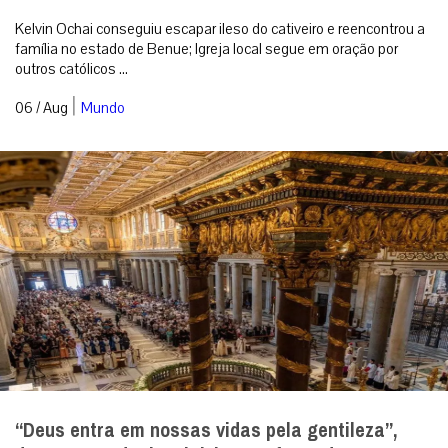
Kelvin Ochai conseguiu escapar ileso do cativeiro e reencontrou a
família no estado de Benue; Igreja local segue em oração por
outros católicos ...
|
06 / Aug
Mundo
“Deus entra em nossas vidas pela gentileza”,