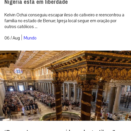
Nigéria está em liberdade
Kelvin Ochai conseguiu escapar ileso do cativeiro e reencontrou a
família no estado de Benue; Igreja local segue em oração por
outros católicos ...
|
06 / Aug
Mundo