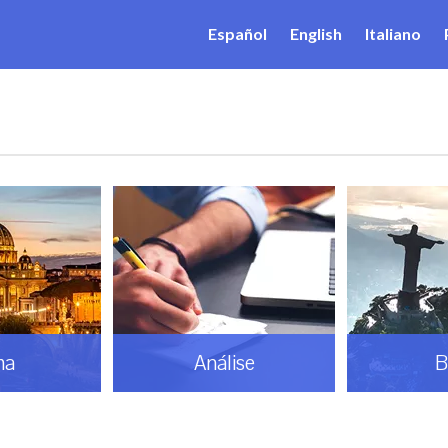
Español
English
Italiano
ma
Análise
B