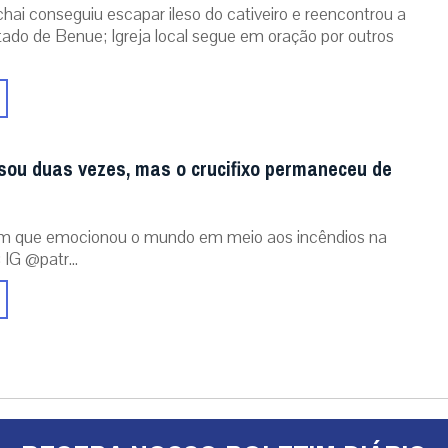
chai conseguiu escapar ileso do cativeiro e reencontrou a
stado de Benue; Igreja local segue em oração por outros
sou duas vezes, mas o crucifixo permaneceu de
m que emocionou o mundo em meio aos incêndios na
 IG @patr...