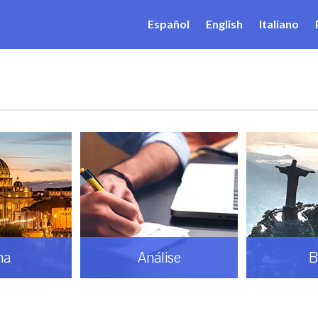
Español
English
Italiano
ma
Análise
B