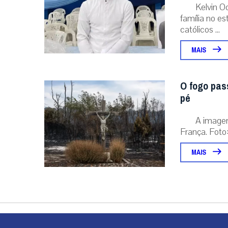
Kelvin O
família no e
católicos ...
MAIS
O fogo pas
pé
A image
França. Foto:
MAIS