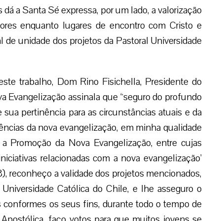
s dá a Santa Sé expressa, por um lado, a valorização
dores enquanto lugares de encontro com Cristo e
l de unidade dos projetos da Pastoral Universidade
este trabalho, Dom Rino Fisichella, Presidente do
a Evangelização assinala que “seguro do profundo
e sua pertinência para as circunstâncias atuais e da
gências da nova evangelização, em minha qualidade
a a Promoção da Nova Evangelização, entre cujas
iniciativas relacionadas com a nova evangelização’
3), reconheço a validade dos projetos mencionados,
 Universidade Católica do Chile, e lhe asseguro o
s conformes os seus fins, durante todo o tempo de
 Apostólica, faço votos para que muitos jovens se