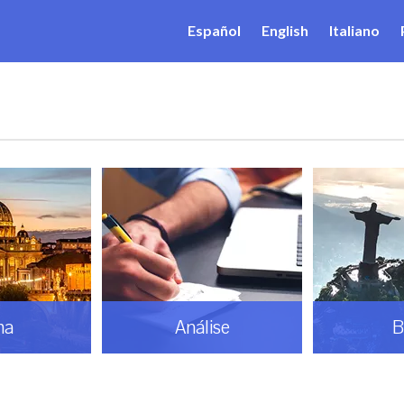
Español
English
Italiano
ma
Análise
B