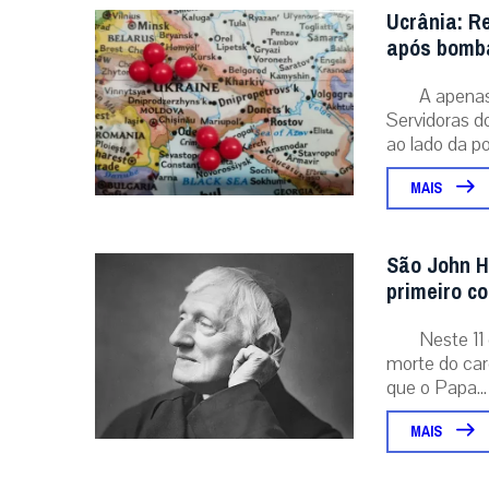
Ucrânia: R
após bomba
A apenas 
Servidoras d
ao lado da po
MAIS
São John H
primeiro c
Neste 11 
morte do card
que o Papa...
MAIS