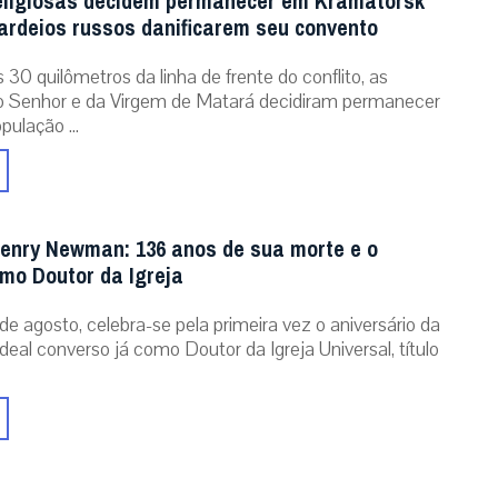
eligiosas decidem permanecer em Kramatorsk
rdeios russos danificarem seu convento
30 quilômetros da linha de frente do conflito, as
o Senhor e da Virgem de Matará decidiram permanecer
pulação ...
enry Newman: 136 anos de sua morte e o
omo Doutor da Igreja
de agosto, celebra-se pela primeira vez o aniversário da
eal converso já como Doutor da Igreja Universal, título