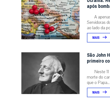
Ucrânia: R
após bomba
A apenas 
Servidoras d
ao lado da po
MAIS
São John H
primeiro c
Neste 11 
morte do card
que o Papa...
MAIS