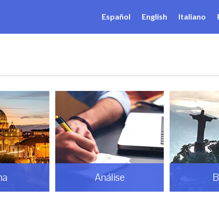
Español
English
Italiano
ma
Análise
B