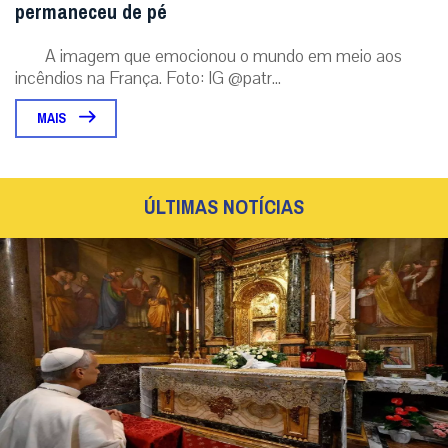
permaneceu de pé
A imagem que emocionou o mundo em meio aos
incêndios na França. Foto: IG @patr...
MAIS
ÚLTIMAS NOTÍCIAS