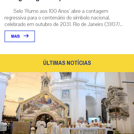
Em Assis, Papa Leão XIV convoca os jovens a
serem novos Santos e transformar o mundo
Em encontro com a Juventude Franciscana em Assis, o Pontífice
exortou os jovens a superarem o medo e a resignação,
construindo um futuro fundamen...
|
06 / Aug
Roma