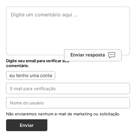
Não enviaremos nenhum e-mail de marketing ou solicitação.
Enviar
Notícias Relacionadas
Diante da queda nas vocações masculinas,
Maristas criam ‘Diário Vocacional’ para jovens
Publicação propõe um itinerário de 70 dias de oração,
meditação e escrita para ajudar jovens acompanhados
pela instituição a discernirem o...