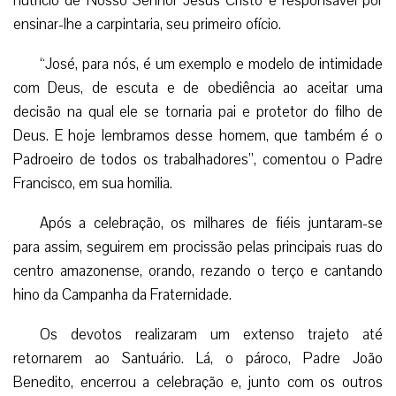
Os devotos realizaram um extenso trajeto até
retornarem ao Santuário. Lá, o pároco, Padre João
Benedito, encerrou a celebração e, junto com os outros
sacerdotes presentes, abençoaram os presentes e suas
carteiras de trabalho.
Ao final, os fiéis realizaram sua tradicional oração junto
à Imagem do Padroeiro. “Encerramos mais um ano da Festa
de São José Operário, a cada ano percebemos que vem
crescendo cada vez mais o número de devotos que
participam do novenário, do translado, da carreata, da
procissão e de toda a nossa programação”, declarou o
pároco. (LMI)
Da redação Gaudium Press, com informações
Arquidiocese de Manaus