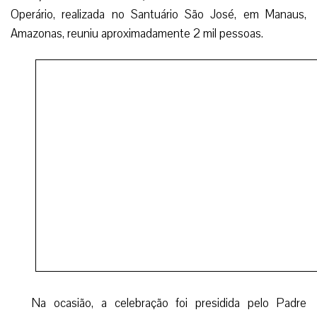
Operário, realizada no Santuário São José, em Manaus,
Amazonas, reuniu aproximadamente 2 mil pessoas.
Na ocasião, a celebração foi presidida pelo Padre
Francisco Alves, Inspetor da Inspetoria Salesiana
Missionária da Amazônia (Isma), e concelebrada pelo Padre
João Benedito, pároco e reitor do Santuário São José.
“Hoje é um dia de Festa e um dia de Fé, até porque em
virtude da crise que nos encontramos, com a falta de
emprego e várias demissões, traz as pessoas para mais
perto de São José, o santo Padroeiro dos trabalhadores,
para pedir por um trabalho ou para agradecer pelo trabalho
que tem”, disse o pároco, ao se referir à grande quantidade
de fiéis que lotaram a igreja durante a cerimônia, que, esse
ano, teve como tema “Juntos com São José na defesa da
vida e da criação”.