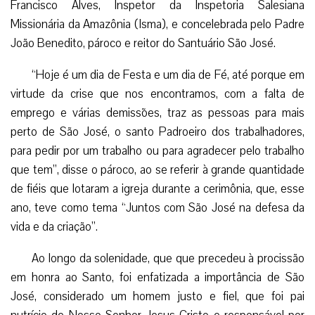
Ao longo da solenidade, que que precedeu à procissão
em honra ao Santo, foi enfatizada a importância de São
José, considerado um homem justo e fiel, que foi pai
nutrício de Nosso Senhor Jesus Cristo e responsável por
ensinar-lhe a carpintaria, seu primeiro ofício.
“José, para nós, é um exemplo e modelo de intimidade
com Deus, de escuta e de obediência ao aceitar uma
decisão na qual ele se tornaria pai e protetor do filho de
Deus. E hoje lembramos desse homem, que também é o
Padroeiro de todos os trabalhadores”, comentou o Padre
Francisco, em sua homilia.
Após a celebração, os milhares de fiéis juntaram-se
para assim, seguirem em procissão pelas principais ruas do
centro amazonense, orando, rezando o terço e cantando
hino da Campanha da Fraternidade.