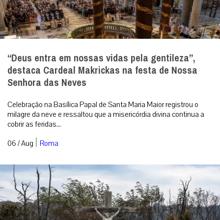
O fogo passou duas vezes, mas o crucifixo
permaneceu de pé
A imagem que emocionou o mundo em meio aos incêndios na
França. Foto: IG @patr...
|
06 / Aug
Mundo