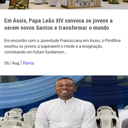
Seminarista sequestrado no centro-norte da
Nigéria está em liberdade
Kelvin Ochai conseguiu escapar ileso do cativeiro e reencontrou a
família no estado de Benue; Igreja local segue em oração por
outros católicos ...
|
06 / Aug
Mundo