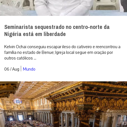
“Deus entra em nossas vidas pela gentileza”,
destaca Cardeal Makrickas na festa de Nossa
Senhora das Neves
Celebração na Basílica Papal de Santa Maria Maior registrou o
milagre da neve e ressaltou que a misericórdia divina continua a
cobrir as feridas...
|
06 / Aug
Roma