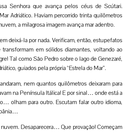
sa Senhora que avança pelos céus de Scútari.
r Adriático. Haviam percorrido trinta quilômetros
 nuvem, a milagrosa imagem avança mar adentro.
em deixá-la por nada. Verificam, então, estupefatos
e transformam em sólidos diamantes, voltando ao
gre! Tal como São Pedro sobre o lago de Genezaré,
tico, guiados pela própria “Estrela do Mar”.
andaram, nem quantos quilômetros deixaram para
avam na Península Itálica! E por sinal… onde está a
o… olham para outro. Escutam falar outro idioma,
lbânia…
sa nuvem. Desaparecera… Que provação! Começam