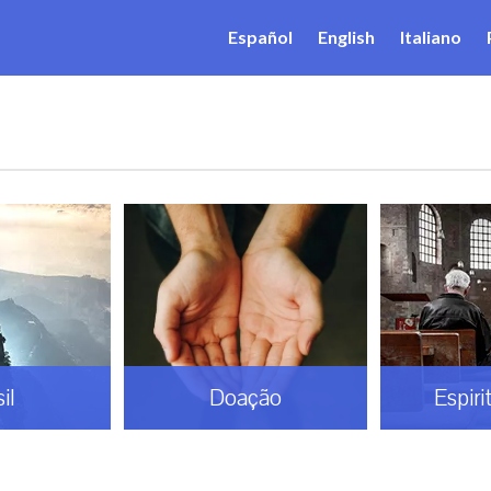
Español
English
Italiano
um TV
Mundo
Quem