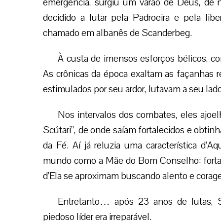
emergência, surgiu um varão de Deus, de 
decidido a lutar pela Padroeira e pela li
chamado em albanês de Scanderbeg.
À custa de imensos esforços bélicos, c
As crônicas da época exaltam as façanhas re
estimulados por seu ardor, lutavam a seu lado
Nos intervalos dos combates, eles ajoe
Scútari”, de onde saíam fortalecidos e obtinh
da Fé. Aí já reluzia uma característica d’
mundo como a Mãe do Bom Conselho: forta
d’Ela se aproximam buscando alento e corag
Entretanto… após 23 anos de lutas, S
piedoso líder era irreparável.