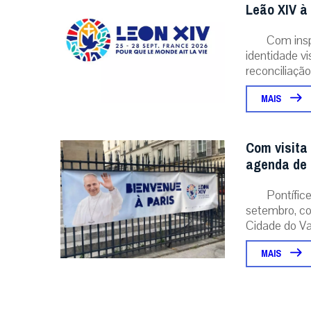
Leão XIV à
Com insp
identidade v
reconciliação..
MAIS
Com visita
agenda de 
Pontífice
setembro, co
Cidade do Vat
MAIS