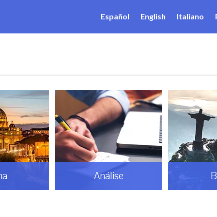
Español
English
Italiano
ma
Análise
B