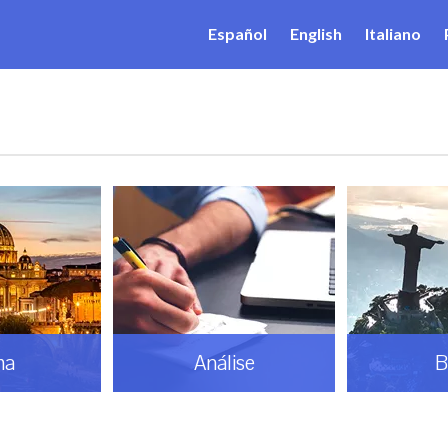
Español
English
Italiano
ma
Análise
B