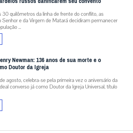
rdeios russos danificarem seu convento
30 quilômetros da linha de frente do conflito, as
o Senhor e da Virgem de Matará decidiram permanecer
pulação ...
enry Newman: 136 anos de sua morte e o
omo Doutor da Igreja
de agosto, celebra-se pela primeira vez o aniversário da
eal converso já como Doutor da Igreja Universal, título