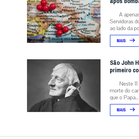
após bomba
A apenas 
Servidoras d
ao lado da po
MAIS
São John H
primeiro c
Neste 11 
morte do card
que o Papa...
MAIS