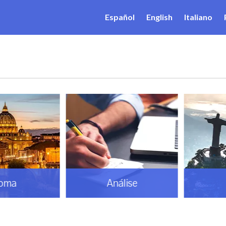
Español
English
Italiano
ma
Análise
B