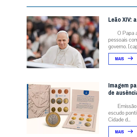
Leão XIV: a
O Papa 
pessoais com
governo. [capt
MAIS
Imagem pap
de ausênci
Emissão 
escudo pontif
Cidade d...
MAIS