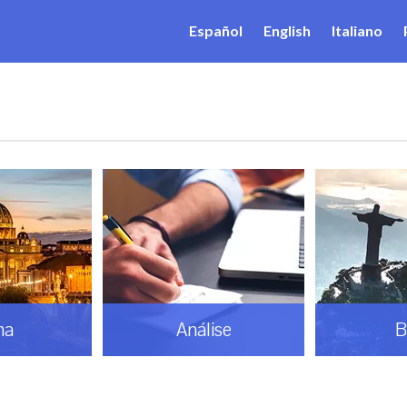
Español
English
Italiano
ma
Análise
B