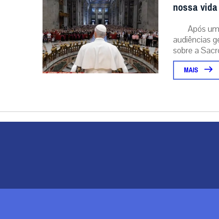
nossa vida 
Após um 
audiências g
sobre a Sacr
MAIS