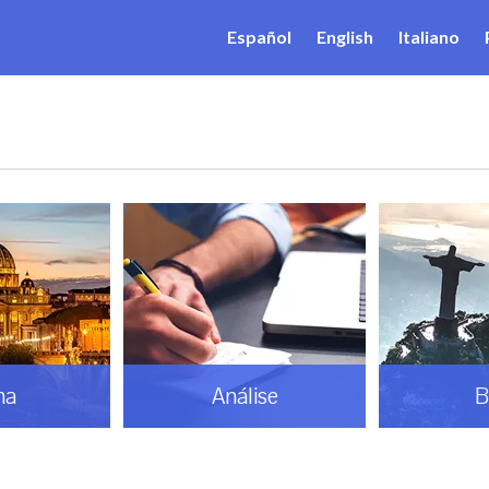
Español
English
Italiano
ma
Análise
B