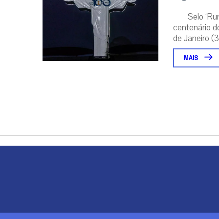
Selo ‘Ru
centenário d
de Janeiro (31
MAIS