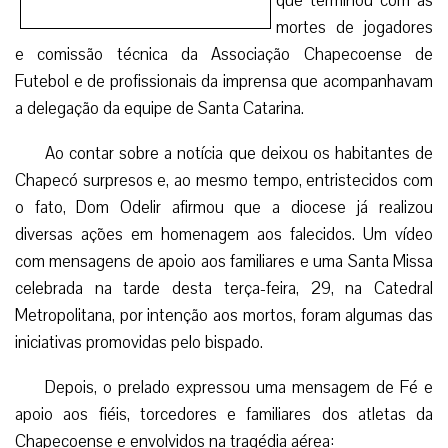
com mensagens de apoio aos familiares e uma Santa Missa
celebrada na tarde desta terça-feira, 29, na Catedral
Metropolitana, por intenção aos mortos, foram algumas das
iniciativas promovidas pelo bispado.
Depois, o prelado expressou uma mensagem de Fé e
apoio aos fiéis, torcedores e familiares dos atletas da
Chapecoense e envolvidos na tragédia aérea:
“Neste momento, qualquer palavra parece não ter a
força necessária para expressar o que estamos sentindo.
Em todo caso, neste momento, nossa atitude vai ser de
presença, de acompanhar, de solidariedade, de participar
dessa dor com as famílias, os amigos, e depois, toda a
família chapecoense, os torcedores que estavam tão
animados para esta festa da final. Vamos estar juntos,
aceitando este momento trágico, e ao mesmo tempo,