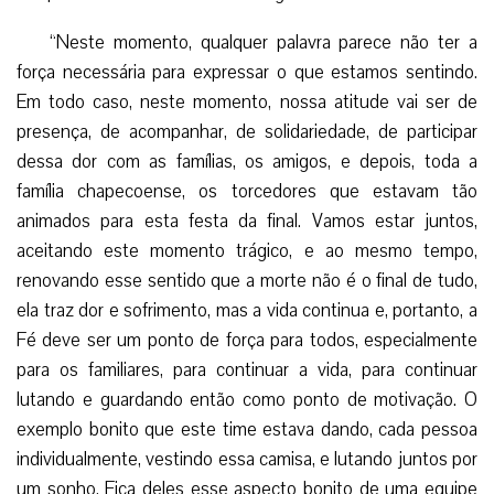
renovando esse sentido que a morte não é o final de tudo,
ela traz dor e sofrimento, mas a vida continua e, portanto, a
Fé deve ser um ponto de força para todos, especialmente
para os familiares, para continuar a vida, para continuar
lutando e guardando então como ponto de motivação. O
exemplo bonito que este time estava dando, cada pessoa
individualmente, vestindo essa camisa, e lutando juntos por
um sonho. Fica deles esse aspecto bonito de uma equipe
que – sem grandes recursos econômicos – mas no sentido
bonito de time, de força associativa, não era só os
jogadores, a diretoria. Toda a caminhada do clube fica como
legado que certamente deverá ser continuado. Neste
momento, a nossa presença e solidariedade, dizendo que a
vida continua. Vamos para frente. É possível recomeçar”.
(LMI)
Da redação Gaudium Press, com informações Rádio