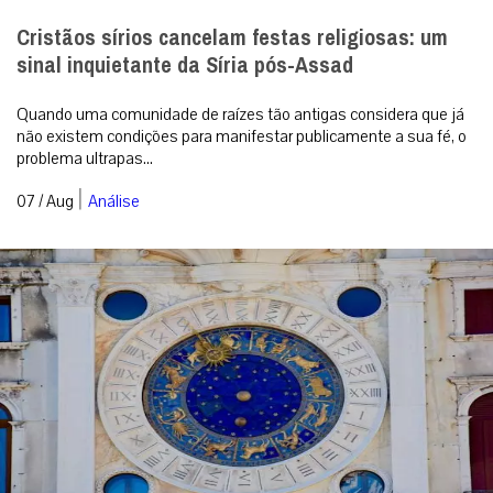
Superstição é pecado?
Quem nunca se vestiu de branco na virada do ano ou verificou se
algum horóscopo se alinhava? Sabia que isso não é permitido ao
católico? [cap...
|
07 / Aug
Espiritualidade