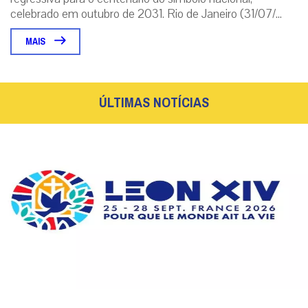
Santa Sé divulga lema e logotipo da viagem
apostólica de Leão XIV à França
Com inspiração nas catedrais góticas e no estilo Art Déco, a
identidade visual e a mensagem oficial reforçam a busca por paz
e reconciliação....
|
07 / Aug
Roma