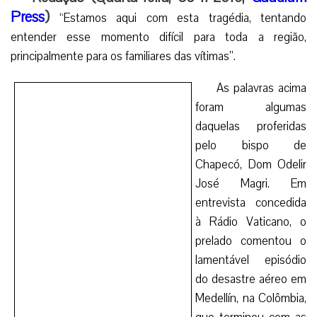
Press
)
“Estamos aqui com esta tragédia, tentando
entender esse momento difícil para toda a região,
principalmente para os familiares das vítimas”.
As palavras acima foram algumas daquelas proferidas
pelo bispo de Chapecó, Dom Odelir José Magri. Em
entrevista concedida à Rádio Vaticano, o prelado comentou
o lamentável episódio do desastre aéreo em Medellín, na
Colômbia, que terminou com as mortes de jogadores e
comissão técnica da Associação Chapecoense de Futebol
e de profissionais da imprensa que acompanhavam a
delegação da equipe de Santa Catarina.
Ao contar sobre a notícia que deixou os habitantes de
Chapecó surpresos e, ao mesmo tempo, entristecidos com
o fato, Dom Odelir afirmou que a diocese já realizou
diversas ações em homenagem aos falecidos. Um vídeo