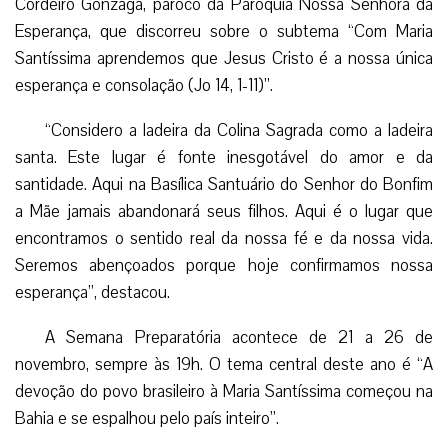
Na ocasião, houve a presença dos irmãos da Devoção do
Senhor do Bonfim, do Reitor da Basílica Santuário, Padre
Edson Menezes da Silva, dos paroquianos da Paróquia
Nossa Senhora da Esperança e toda a comunidade.
Em seguida, o público seguiu em caminhada com
destino a Basílica e acompanhou a proclamação da Palavra
de Deus, a ladainha e a Adoração ao Santíssimo
Sacramento.
A reflexão da noite ficou a cargo do Padre Valter Rui
Cordeiro Gonzaga, pároco da Paróquia Nossa Senhora da
Esperança, que discorreu sobre o subtema “Com Maria
Santíssima aprendemos que Jesus Cristo é a nossa única
esperança e consolação (Jo 14, 1-11)”.
“Considero a ladeira da Colina Sagrada como a ladeira