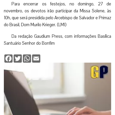
santa. Este lugar é fonte inesgotável do amor e da
santidade. Aqui na Basílica Santuário do Senhor do Bonfim
a Mãe jamais abandonará seus filhos. Aqui é o lugar que
encontramos o sentido real da nossa fé e da nossa vida.
Seremos abençoados porque hoje confirmamos nossa
esperança”, destacou.
A Semana Preparatória acontece de 21 a 26 de
novembro, sempre às 19h. O tema central deste ano é “A
devoção do povo brasileiro à Maria Santíssima começou na
Bahia e se espalhou pelo país inteiro”.
Para encerrar os festejos, no domingo, 27 de
novembro, os devotos irão participar da Missa Solene, às
10h, que será presidida pelo Arcebispo de Salvador e Primaz
do Brasil, Dom Murilo Krieger. (LMI)
Da redação Gaudium Press, com informações Basílica