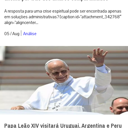
Alemanha ecumênica ou Alemanha pós-cristã? O
dilema por trás dos altares compartilhados
A resposta para uma crise espiritual pode ser encontrada apenas
em soluções administrativas? [caption id=”attachment_342768″
align=”aligncenter...
|
05 / Aug
Análise