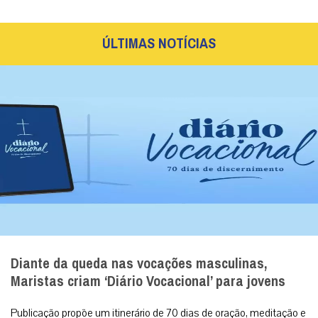
MAIS
Cristo Redentor ganha selo especial em
contagem regressiva para os 100 anos
Selo ‘Rumo aos 100 Anos’ abre a contagem
regressiva para o centenário do símbolo nacional,
celebrado em outubro de 2031. Rio de Janeiro (31/07/...
MAIS
ÚLTIMAS NOTÍCIAS