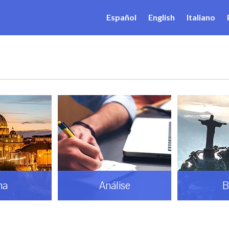
Español
English
Italiano
ma
Análise
B