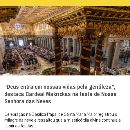
“Deus entra em nossas vidas pela gentileza”,
destaca Cardeal Makrickas na festa de Nossa
Senhora das Neves
Celebração na Basílica Papal de Santa Maria Maior registrou o
milagre da neve e ressaltou que a misericórdia divina continua a
cobrir as feridas...