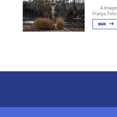
A image
França. Foto:
MAIS