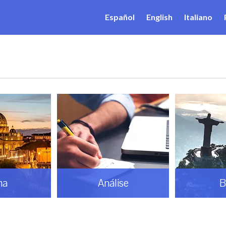
Español
English
Italiano
ma
Análise
B