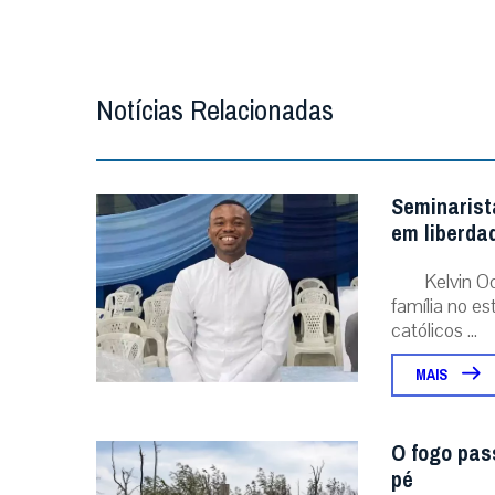
Notícias Relacionadas
Seminarist
em liberda
Kelvin O
família no e
católicos ...
MAIS
O fogo pas
pé