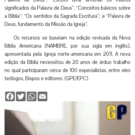
Palavra de Deus seja parte fundamental do lar”, “Sempre
Antiga, Sempre Nova: a arte e a prática da ‘Lectio Divina'”;
“Compartilhando a Palavra de Deus no Lar”, “Leitura e
compreensão da Bíblia”, “Alimentando Nossa Família com
Palavra de Deus”, “Escuto uma sinfonia: os muitos
significados da Palavra de Deus”, “Conceitos básicos sobre
a Bíblia”; “Os sentidos da Sagrada Escritura”; e “Palavra de
Deus, fundamento da Missão da Igreja”.
Os recursos se baseiam na edição revisada da Nova
Bíblia Americana (NAMBRE, por sua sigla em inglês),
apresentada pela Igreja norte-americana em 2011. A nova
edição da Bíblia necessitou de 20 anos de árduo trabalho
no qual participaram cerca de 100 especialistas, entre eles
teólogos, Bispos e editores. (GPE/EPC)
Facebook
Twitter
WhatsApp
Email