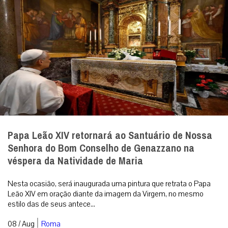
Papa Leão XIV retornará ao Santuário de Nossa
Senhora do Bom Conselho de Genazzano na
véspera da Natividade de Maria
Nesta ocasião, será inaugurada uma pintura que retrata o Papa
Leão XIV em oração diante da imagem da Virgem, no mesmo
estilo das de seus antece...
|
08 / Aug
Roma