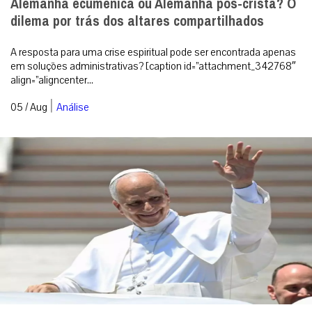
Alemanha ecumênica ou Alemanha pós-cristã? O
dilema por trás dos altares compartilhados
A resposta para uma crise espiritual pode ser encontrada apenas
em soluções administrativas? [caption id=”attachment_342768″
align=”aligncenter...
|
05 / Aug
Análise