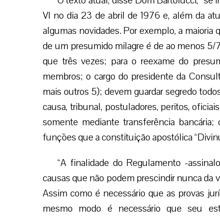
O texto atual, disse Dom Bartolucci, “se
VI no dia 23 de abril de 1976 e, além da atu
algumas novidades. Por exemplo, a maioria qu
de um presumido milagre é de ao menos 5/7
que três vezes; para o reexame do presu
membros; o cargo do presidente da Consul
mais outros 5); devem guardar segredo todos
causa, tribunal, postuladores, peritos, oficiai
somente mediante transferência bancária;
funções que a constituição apostólica “Divinus
“A finalidade do Regulamento -assinal
causas que não podem prescindir nunca da ver
Assim como é necessário que as provas jurí
mesmo modo é necessário que seu estud