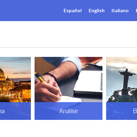
Español
English
Italiano
ma
Análise
B