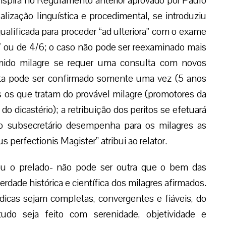
 inspira no Regulamento anterior aprovado por Paulo
alização linguística e procedimental, se introduziu
alificada para proceder “ad ulteriora” com o exame
 ou de 4/6; o caso não pode ser reexaminado mais
mido milagre se requer uma consulta com novos
ta pode ser confirmado somente uma vez (5 anos
 os que tratam do provável milagre (promotores da
s do dicastério); a retribuição dos peritos se efetuará
 o subsecretário desempenha para os milagres as
 perfectionis Magister” atribui ao relator.
ou o prelado- não pode ser outra que o bem das
dade histórica e científica dos milagres afirmados.
dicas sejam completas, convergentes e fiáveis, do
o seja feito com serenidade, objetividade e