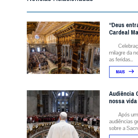
“Deus entr
Cardeal Ma
Celebraç
milagre da ne
as feridas...
MAIS
Audiência G
nossa vida 
Após um 
audiências g
sobre a Sacr