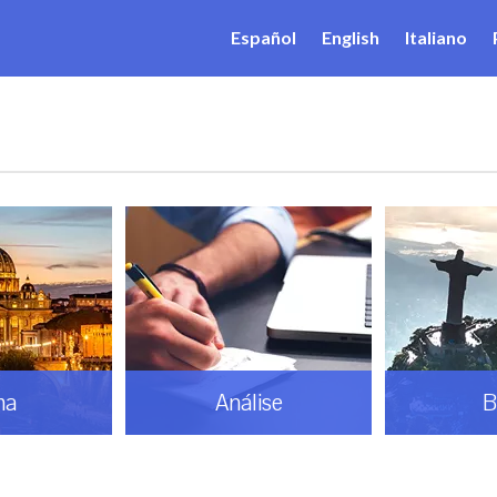
Español
English
Italiano
ma
Análise
B