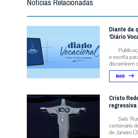
Notícias Relacionadas
Diante da 
‘Diário Voc
Publicaç
e escrita pa
discernirem o.
MAIS
Cristo Red
regressiva
Selo ‘Ru
centenário d
de Janeiro (31