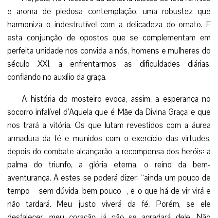
e aroma de piedosa contemplação, uma robustez que
harmoniza o indestrutível com a delicadeza do ornato. E
esta conjunção de opostos que se complementam em
perfeita unidade nos convida a nós, homens e mulheres do
século XXI, a enfrentarmos as dificuldades diárias,
confiando no auxílio da graça.
A história do mosteiro evoca, assim, a esperança no
socorro infalível d’Aquela que é Mãe da Divina Graça e que
nos trará a vitória. Os que lutam revestidos com a áurea
armadura da fé e munidos com o exercício das virtudes,
depois do combate alcançarão a recompensa dos heróis: a
palma do triunfo, a glória eterna, o reino da bem-
aventurança. A estes se poderá dizer: “ainda um pouco de
tempo – sem dúvida, bem pouco -, e o que há de vir virá e
não tardará. Meu justo viverá da fé. Porém, se ele
desfalecer, meu coração já não se agradará dele. Não