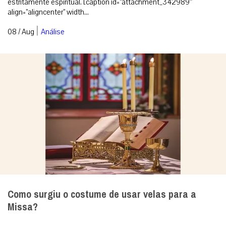
estritamente espiritual. [caption id=”attachment_342989″
align=”aligncenter” width...
|
08 / Aug
Análise
Como surgiu o costume de usar velas para a
Missa?