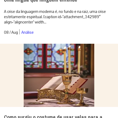
A crise da linguagem moderna é, no fundo e na raiz, uma crise
estritamente espiritual. [caption id=”attachment_342989″
align=”aligncenter” width...
|
08 / Aug
Análise
Como surgiu o costume de usar velas para a