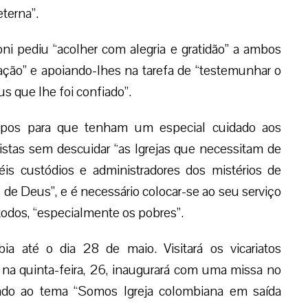
eterna”.
loni pediu “acolher com alegria e gratidão” a ambos
ação” e apoiando-lhes na tarefa de “testemunhar o
s que lhe foi confiado”.
spos para que tenham um especial cuidado aos
uistas sem descuidar “as Igrejas que necessitam de
is custódios e administradores dos mistérios de
o, de Deus”, e é necessário colocar-se ao seu serviço
 todos, “especialmente os pobres”.
ia até o dia 28 de maio. Visitará os vicariatos
na quinta-feira, 26, inaugurará com uma missa no
cado ao tema “Somos Igreja colombiana em saída