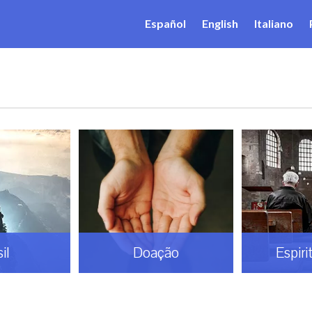
Español
English
Italiano
il
Doação
Espiri