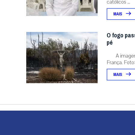
católicos ...
MAIS
O fogo pas
pé
A image
França. Foto:
MAIS