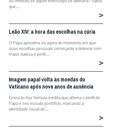
ou verificou se algum horóscopo se alinhava? Sabia
que…
>
Leão XIV: a hora das escolhas na cúria
O Papa aproxima-se agora do momento em que
suas escolhas pessoais começarão a delinear com
maior clareza o perfil…
>
Imagem papal volta às moedas do
Vaticano após nove anos de ausência
Emissão traz fórmula inédita que alterna o perfil do
Papa e seu escudo pontifício, marcando a
identidade visual do…
>