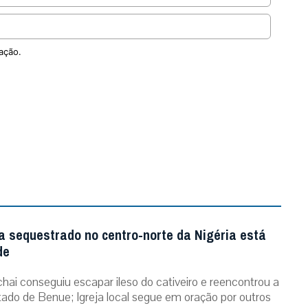
ação.
a sequestrado no centro-norte da Nigéria está
de
chai conseguiu escapar ileso do cativeiro e reencontrou a
stado de Benue; Igreja local segue em oração por outros