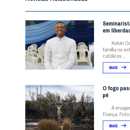
Seminarist
em liberda
Kelvin O
família no e
católicos ...
MAIS
O fogo pas
pé
A image
França. Foto:
MAIS