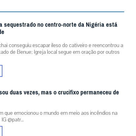
a sequestrado no centro-norte da Nigéria está
de
chai conseguiu escapar ileso do cativeiro e reencontrou a
stado de Benue; Igreja local segue em oração por outros
sou duas vezes, mas o crucifixo permaneceu de
m que emocionou o mundo em meio aos incêndios na
 IG @patr...