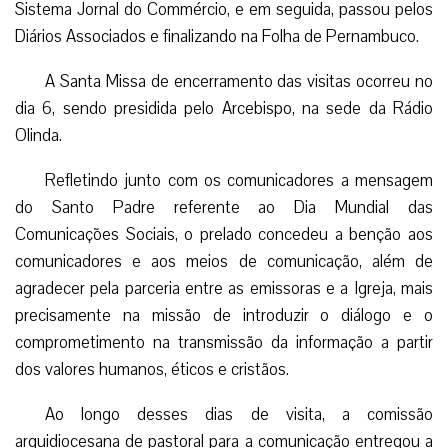
O Arcebispo Dom Fernando Saburido, acompanhado
pelo vigário geral da Arquidiocese, Dom Genival Saraivam, o
Padre Josenildo Tavares, coordenador arquidiocesano de
pastoral e a equipe de comunicação social arquidiocesana,
visitaram entre os dias 4 e 6 de maio os principais veículos
de comunicação social da Região Metropolitana do Recife.
Na ocasião, Dom Saburido fez uma reflexão sobre o
tema “Comunicação e Misericórdia: um encontro fecundo”,
a mensagem promulgada pelo Papa Francisco.
No último dia 5, a visita começou pela redação do
Sistema Jornal do Commércio, e em seguida, passou pelos
Diários Associados e finalizando na Folha de Pernambuco.
A Santa Missa de encerramento das visitas ocorreu no
dia 6, sendo presidida pelo Arcebispo, na sede da Rádio