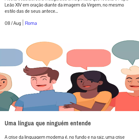
Papa Leão XIV retornará ao Santuário de Nossa
Senhora do Bom Conselho de Genazzano na
véspera da Natividade de Maria
Nesta ocasião, será inaugurada uma pintura que retrata o Papa
Leão XIV em oração diante da imagem da Virgem, no mesmo
estilo das de seus antece...
|
08 / Aug
Roma