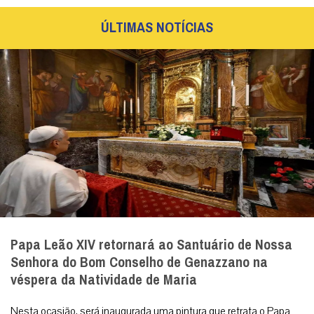
pela instituição a discernirem o...
MAIS
Cristo Redentor ganha selo especial em
contagem regressiva para os 100 anos
Selo ‘Rumo aos 100 Anos’ abre a contagem
regressiva para o centenário do símbolo nacional,
celebrado em outubro de 2031. Rio de Janeiro (31/07/...
MAIS
ÚLTIMAS NOTÍCIAS