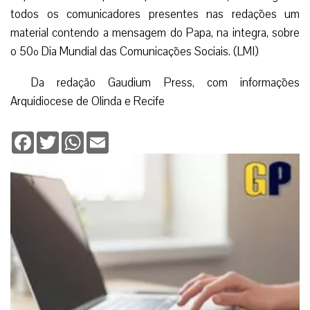
Olinda.
Refletindo junto com os comunicadores a mensagem
do Santo Padre referente ao Dia Mundial das
Comunicações Sociais, o prelado concedeu a benção aos
comunicadores e aos meios de comunicação, além de
agradecer pela parceria entre as emissoras e a Igreja, mais
precisamente na missão de introduzir o diálogo e o
comprometimento na transmissão da informação a partir
dos valores humanos, éticos e cristãos.
Ao longo desses dias de visita, a comissão
arquidiocesana de pastoral para a comunicação entregou a
todos os comunicadores presentes nas redações um
material contendo a mensagem do Papa, na integra, sobre
o 50º Dia Mundial das Comunicações Sociais. (LMI)
Da redação Gaudium Press, com informações