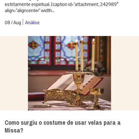
Uma língua que ninguém entende
A crise da linguagem moderna é, no fundo e na raiz, uma crise
estritamente espiritual. [caption id=”attachment_342989″
align=”aligncenter” width...
|
08 / Aug
Análise