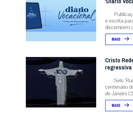
‘Diário Voc
Publicaç
e escrita pa
discernirem o.
MAIS
Cristo Red
regressiva
Selo ‘Ru
centenário d
de Janeiro (31
MAIS