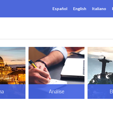
Español
English
Italiano
ma
Análise
B