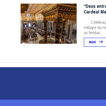
“Deus entr
Cardeal Ma
Celebraç
milagre da ne
as feridas...
MAIS