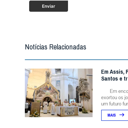
Enviar
Notícias Relacionadas
Em Assis, 
Santos e t
Em encon
exortou os j
um futuro fu
MAIS