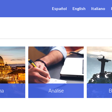
Español
English
Italiano
ise
Brasil
Do