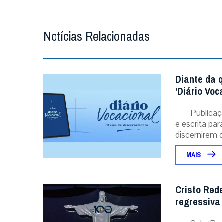
Notícias Relacionadas
Diante da 
‘Diário Voc
Publicaç
e escrita pa
discernirem o.
MAIS
Cristo Red
regressiva