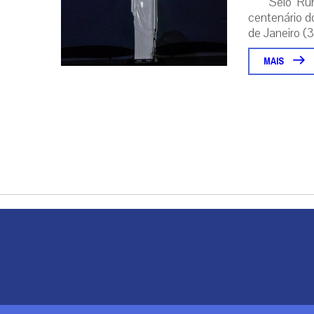
Selo ‘Ru
centenário d
de Janeiro (31
MAIS