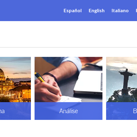
Español
English
Italiano
ma
Análise
B