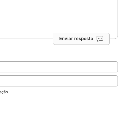
a sequestrado no centro-norte da Nigéria está
de
chai conseguiu escapar ileso do cativeiro e reencontrou a
stado de Benue; Igreja local segue em oração por outros
sou duas vezes, mas o crucifixo permaneceu de