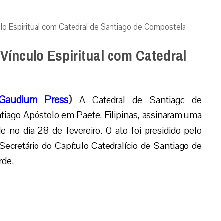
culo Espiritual com Catedral de Santiago de Compostela
 Vínculo Espiritual com Catedral
Gaudium Press
)
A Catedral de Santiago de
iago Apóstolo em Paete, Filipinas, assinaram uma
e no dia 28 de fevereiro. O ato foi presidido pelo
Secretário do Capítulo Catedralício de Santiago de
rde.
 Missa Solene presidida pelo Bispo e estabelece a
rtante Basílica que alberga os restos do Apóstolo e é