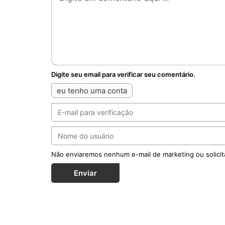
Notícias Relacionadas
Seminarist
em liberda
Kelvin O
família no e
católicos ...
MAIS
O fogo pas
pé