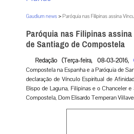
Gaudium news
>
Paróquia nas Filipinas assina Vín
Paróquia nas Filipinas assina
de Santiago de Compostela
Redação (Terça-feira, 08-03-2016,
Compostela na Espanha e a Paróquia de Sant
declaração de Vínculo Espiritual de Afinidad
Bispo de Laguna, Filipinas e o Chanceler e 
Compostela, Dom Elisardo Temperan Villave
A declaração foi promulgada durante uma
relação oficial entre o templo local e a impo