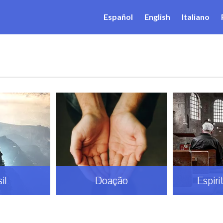
Español
English
Italiano
il
Doação
Espiri