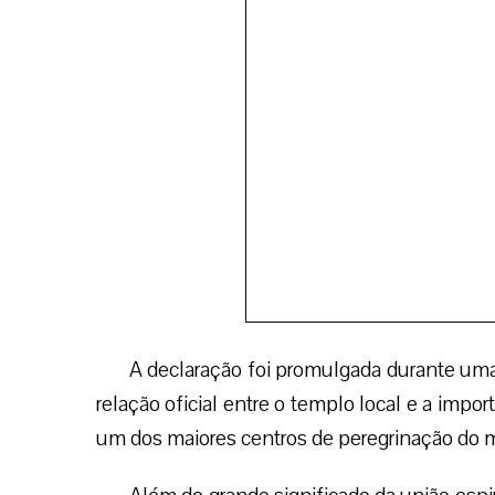
um dos maiores centros de peregrinação do
Além do grande significado da união espir
Vínculo Espiritual de Afinidade permitirá aos 
espanhola como o são as indulgências ple
recebeu, ainda, uma pedra do túmulo d
reverentemente as relíquias do Santo.
A declaração do Vínculo Espiritual fa
Apóstolo por ocasião do Terceiro Centená
(GPE/EPC)
Facebook
Twitter
WhatsApp
Email
Deixe seu comentário