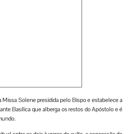
 mundo.
itual entre os dois lugares de culto, a concessão do
fiéis filipinos ganhar as graças concedidas à Basílica
nárias em vários dias do ano. O templo filipino
o Apóstolo e um medalhão de prata que tocou
z parte das celebrações da Paróquia de Santiago
rio de sua dedicação que se comemorará em 2017.