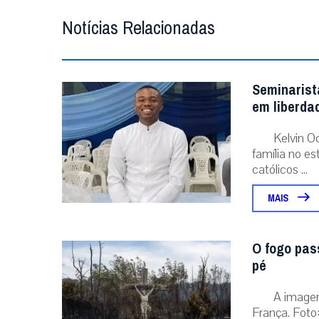
A image
França. Foto:
MAIS