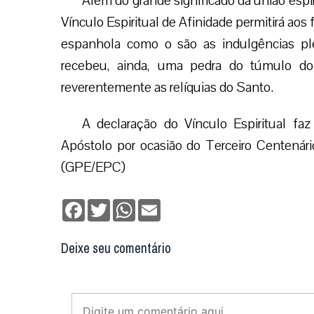
Digite seu email para verificar seu comentário.
eu tenho uma conta
Não enviaremos nenhum e-mail de marketing ou solicit
Enviar