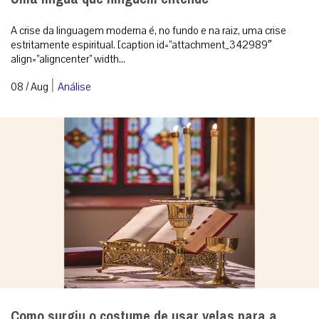
A crise da linguagem moderna é, no fundo e na raiz, uma crise
estritamente espiritual. [caption id=”attachment_342989″
align=”aligncenter” width...
|
08 / Aug
Análise
Como surgiu o costume de usar velas para a